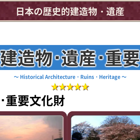
日本の歴史的建造物・遺産
建造物･遺産･重
Historical Architecture・Ruins・Heritage
･重要文化財