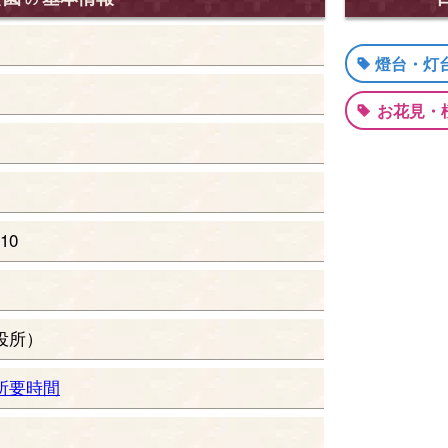
燈台・灯
お花見・
10
役所）
所要時間