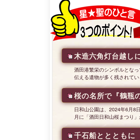
木造六角灯台越し
酒田港繁栄のシンボルとなっ
伝える遺物が多く残されてい
桜の名所で『鶴瓶
日和山公園は、2024年6月
月に「酒田日和山桜まつり」
千石船ととともに