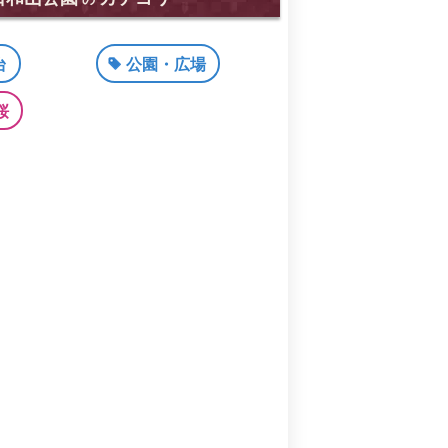
台
公園・広場
桜