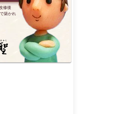
（改修後
月で築かれ