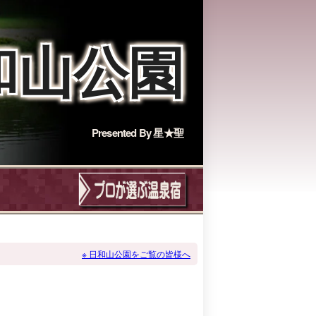
和山公園
Presented By
星★聖
日和山公園をご覧の皆様へ