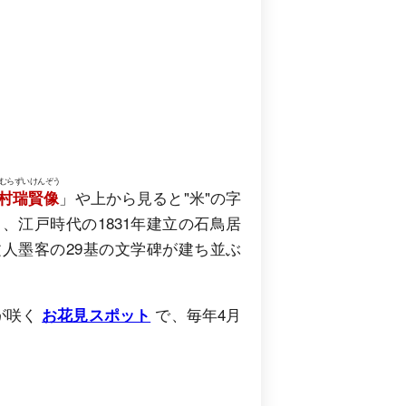
むらずいけんぞう
」や上から見ると"米"の字
村瑞賢像
」、江戸時代の1831年建立の石鳥居
人墨客の29基の文学碑が建ち並ぶ
。
が咲く
で、毎年4月
お花見スポット
。