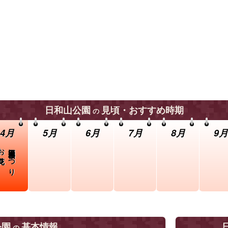
日和山公園
見頃・おすすめ時期
の
4月
5月
6月
7月
8月
9月
お花見
酒田日和山桜まつり
公園
基本情報
の