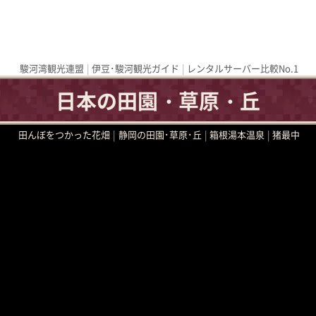
駿河湾観光連盟
伊豆･駿河観光ガイド
レンタルサーバー比較No.1
日本の田園・草原・丘
田んぼをつかった花畑
静岡の田園･草原･丘
箱根湯本温泉
猪最中