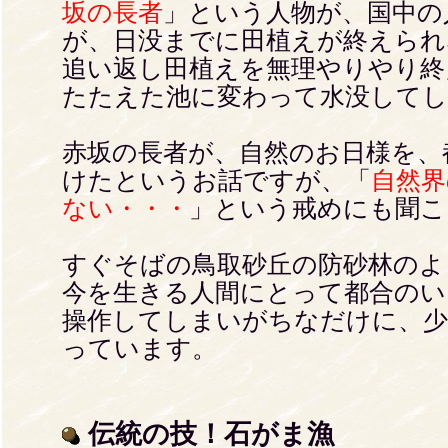
坂の長者
」という人物が、国中の
が、日没までに田植えが終えられ
追い返し田植えを無理やりやり終
たたえた池に変わって水没してし
赤坂の長者が、自然のお日様を、
けたというお話ですが、「
自然界
ない・・・
」という戒めにも聞こ
すぐそばの鳥取砂丘の防砂林のよ
今を生きる人間にとって都合のい
操作してしまいがちなだけに、
っています。
伝統の技！石がま漁