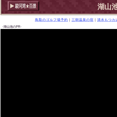
湖山
鳥取のゴルフ場予約
｜
三朝温泉の宿
｜
清水もつカ
-湖山池のPR-