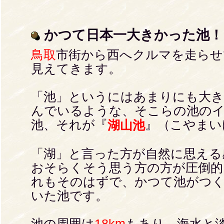
かつて日本一大きかった池！
鳥取
市街から西へクルマを走らせ
見えてきます。
「池」というにはあまりにも大き
んでいるような、そこらの池の
池、それが『
』（こやまい
湖山池
「湖」と言った方が自然に思える
おそらくそう思う方の方が圧倒的
れもそのはずで、かつて池がつ
いた池です。
池の周囲は
18km
もあり、海水と