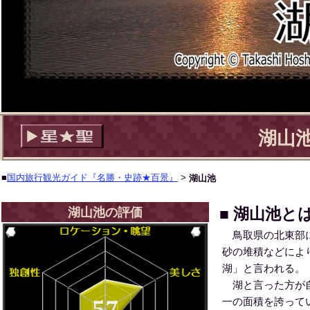
湖山
■
国内旅行観光ガイド『名勝・史跡★百景』
>
湖山池
■ 湖山池と
湖山池の評価
鳥取県の北東部に
砂の堆積などによ
湖」と言われる。
湖と言った方が自
一の面積を誇って