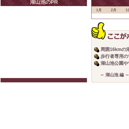
湖山池のPR
1月
2月
3
周囲16km
歩行者専用の
湖山池公園や
～ 湖山池 編 