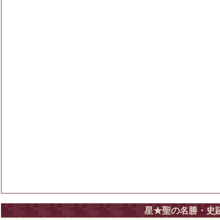
星★聖の名勝・史