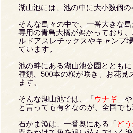
湖山池には、池の中に大小数個の
そんな島々の中で、一番大きな島
専用の青島大橋が架かっており、
ルドアスレチックスやキャンプ
ています。
池の畔にある湖山池公園とともに
種類、500本の桜が咲き、お花
ます。
そんな湖山池では、「
ウナギ
」や
と言っても有名なのが、全国でも
石がま漁は、一番奥にある「
どう
間をかけて魚を追い込んでいく漁