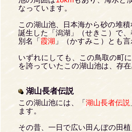
なっています。
この湖山池、日本海から砂の堆積
誕生した「潟湖」（せきこ）で、
別名「
霞湖
」（かすみこ）とも言
いずれにしても、この鳥取の町に
を誇っていたこの湖山池は、存在
湖山長者伝説
この湖山池には、「
湖山長者伝説
ます。
その昔、一日で広い田んぼの田植