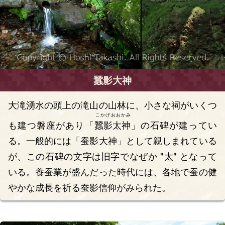
蠶影大神
大滝湧水の頭上の滝山の山林に、小さな祠がいくつ
こかげおおかみ
も建つ磐座があり「
蠶影太神
」の石碑が建ってい
る。一般的には「蚕影大神」として親しまれている
が、この石碑の文字は旧字でなぜか "太" となって
いる。養蚕業が盛んだった時代には、各地で蚕の健
やかな成長を祈る蚕影信仰がみられた。