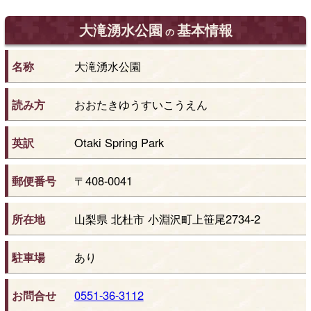
大滝湧水公園
基本情報
の
名称
大滝湧水公園
読み方
おおたきゆうすいこうえん
英訳
Otaki Spring Park
郵便番号
〒408-0041
所在地
山梨県 北杜市 小淵沢町上笹尾2734-2
駐車場
あり
お問合せ
0551-36-3112