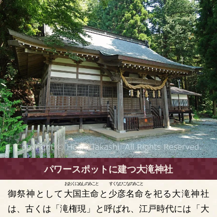
パワースポットに建つ大滝神社
おおくにぬしのみこと
すくなひこなのみこと
御祭神として
大国主命
と
少彦名命
を祀る大滝神社
は、古くは「滝権現」と呼ばれ、江戸時代には「大