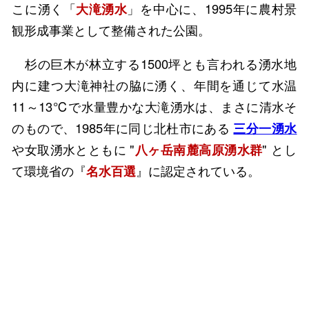
こに湧く「
大滝湧水
」を中心に、1995年に農村景
観形成事業として整備された公園。
杉の巨木が林立する1500坪とも言われる湧水地
内に建つ大滝神社の脇に湧く、年間を通じて水温
11～13℃で水量豊かな大滝湧水は、まさに清水そ
のもので、1985年に同じ北杜市にある
三分一湧水
や女取湧水とともに "
八ヶ岳南麓高原湧水群
" とし
て環境省の『
名水百選
』に認定されている。