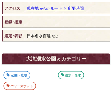
アクセス
現在地
ルート
所要時間
からの
と
登録･指定
選定･表彰
日本名水百選
など
大滝湧水公園
カテゴリー
の
公園・広場
湧水・名水
パワースポット