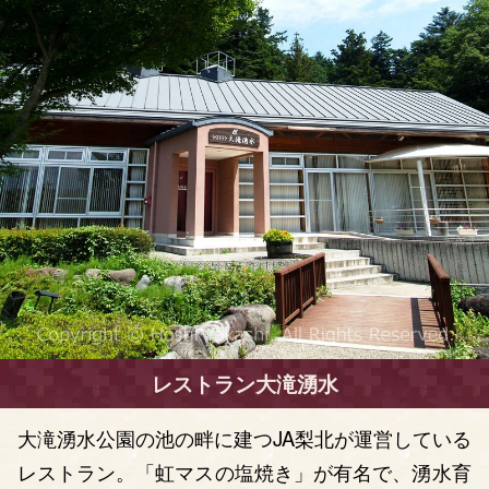
レストラン大滝湧水
大滝湧水公園の池の畔に建つJA梨北が運営している
レストラン。「虹マスの塩焼き」が有名で、湧水育