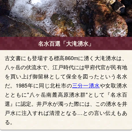
名水百選「大滝湧水」
古文書にも登場する標高860mに湧く大滝湧水は、
八ヶ岳の伏流水で、江戸時代には甲府代官が民有地
を買い上げ御留林として保全を図ったという名水
だ。1985年に同じ北杜市の
三分一湧水
や女取湧水
とともに"八ヶ岳南麓高原湧水群"として『名水百
選』に認定。井戸水が濁った際には、この湧水を井
戸水に注入すれば清澄となる…との言い伝えもあ
る。