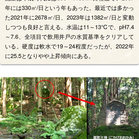
年には330㎥/日という年もあった。最近では多かっ
た2021年に2678㎥/日、2023年は1382㎥/日と変動
しつつも良好と言える。水温は11～13℃で、pH7.4
～7.6、全項目で飲用井戸の水質基準をクリアして
いる。硬度は軟水で19～24程度だったが、2022年
に25.5となりやや上昇傾向にある。