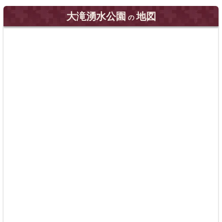
大滝湧水公園
地図
の