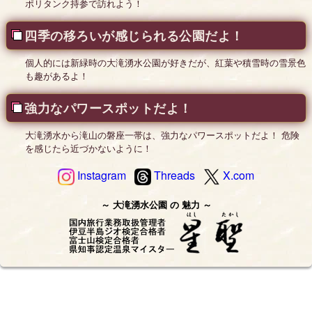
ポリタンク持参で訪れよう！
四季の移ろいが感じられる公園だよ！
個人的には新緑時の大滝湧水公園が好きだが、紅葉や積雪時の雪景色
も趣があるよ！
強力なパワースポットだよ！
大滝湧水から滝山の磐座一帯は、強力なパワースポットだよ！ 危険
を感じたら近づかないように！
Instagram
Threads
X.com
大滝湧水公園
の
魅力