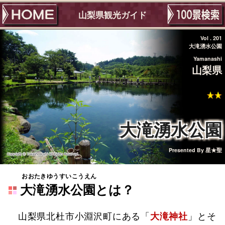
山梨県観光ガイド
Vol . 201
大滝湧水公園
Yamanashi
山梨県
大滝湧水公園
Presented By
星★聖
おおたきゆうすいこうえん
大滝湧水公園
とは？
山梨県北杜市小淵沢町にある「
大滝神社
」とそ