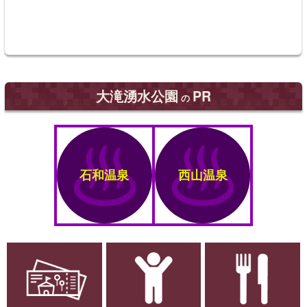
大滝湧水公園
PR
の
石和温泉
西山温泉