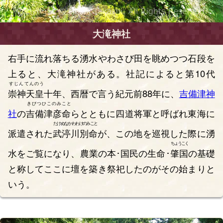
大滝神社
右手に流れ落ちる湧水やわさび田を眺めつつ石段を
上ると、大滝神社がある。社記によると第10代
すじんてんのう
崇神天皇
十年、西暦で言う紀元前88年に、
吉備津神
きびつひこのみこと
社
の
吉備津彦命
らとともに四道将軍と呼ばれ東海に
たけぬなかわわけのみこと
派遣された
武渟川別命
が、この地を巡視した際に湧
ちょうこく
水をご覧になり、農業の本･国民の生命･
肇国
の基礎
と称してここに壇を築き祭祀したのがその始まりと
いう。