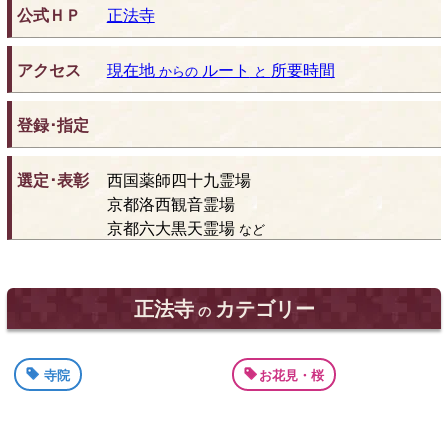
公式ＨＰ
正法寺
アクセス
現在地
ルート
所要時間
からの
と
登録･指定
選定･表彰
西国薬師四十九霊場
京都洛西観音霊場
京都六大黒天霊場
など
正法寺
カテゴリー
の
寺院
お花見・桜