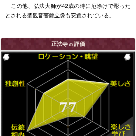
この他、弘法大師が42歳の時に厄除けで彫った
とされる聖観音菩薩立像も安置されている。
正法寺
評価
の