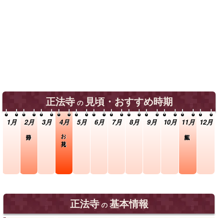
正法寺
見頃・おすすめ時期
の
1月
2月
3月
4月
5月
6月
7月
8月
9月
10月
11月
12月
節分
お花見
紅葉
正法寺
基本情報
の