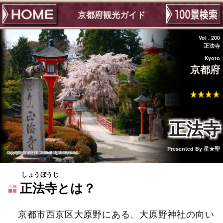
京都府観光ガイド
Vol . 200
正法寺
Kyoto
京都府
正法寺
Presented By
星★聖
しょうぼうじ
正法寺
とは？
京都市西京区大原野にある、大原野神社の向い