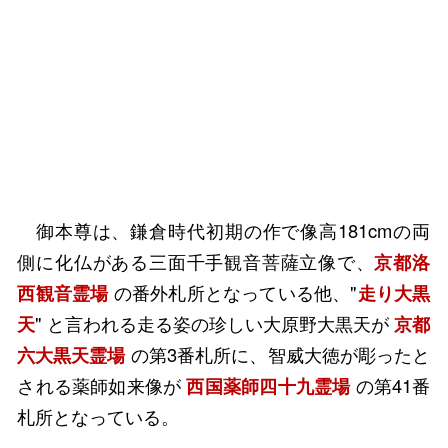
御本尊は、鎌倉時代初期の作で像高181cmの両
側に化仏がある三面千手観音菩薩立像で、
京都洛
西観音霊場
の番外札所となっている他、"
走り大黒
天
" と言われる走る姿の珍しい大原野大黒天が
京都
六大黒天霊場
の第3番札所に、智威大徳が彫ったと
される薬師如来像が
西国薬師四十九霊場
の第41番
札所となっている。