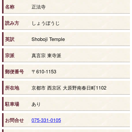
名称
正法寺
読み方
しょうぼうじ
英訳
Shoboji Temple
宗派
真言宗 東寺派
郵便番号
〒610-1153
所在地
京都市 西京区 大原野南春日町1102
駐車場
あり
お問合せ
075-331-0105