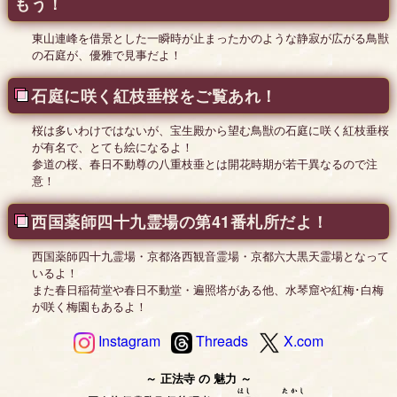
もう！
東山連峰を借景とした一瞬時が止まったかのような静寂が広がる鳥獣
の石庭が、優雅で見事だよ！
石庭に咲く紅枝垂桜をご覧あれ！
桜は多いわけではないが、宝生殿から望む鳥獣の石庭に咲く紅枝垂桜
が有名で、とても絵になるよ！
参道の桜、春日不動尊の八重枝垂とは開花時期が若干異なるので注
意！
西国薬師四十九霊場の第41番札所だよ！
西国薬師四十九霊場・京都洛西観音霊場・京都六大黒天霊場となって
いるよ！
また春日稲荷堂や春日不動堂・遍照塔がある他、水琴窟や紅梅･白梅
が咲く梅園もあるよ！
Instagram
Threads
X.com
正法寺
の
魅力