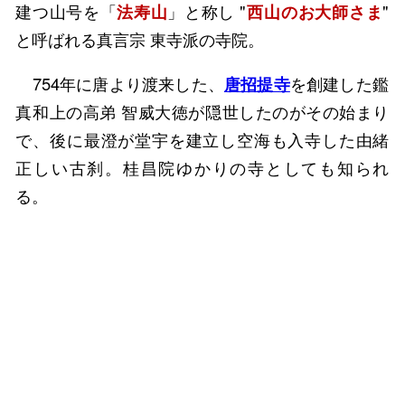
建つ山号を「
法寿山
」と称し "
西山のお大師さま
"
と呼ばれる真言宗 東寺派の寺院。
754年に唐より渡来した、
唐招提寺
を創建した鑑
真和上の高弟 智威大徳が隠世したのがその始まり
で、後に最澄が堂宇を建立し空海も入寺した由緒
正しい古刹。桂昌院ゆかりの寺としても知られ
る。