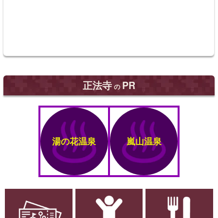
正法寺
PR
の
湯の花温泉
嵐山温泉