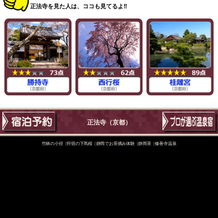
正法寺を見た人は、ココも見てるよ‼
正法寺
（京都）
竹林の小径
狩宿の下馬桜
静岡でお茶摘み体験
静岡茶
修善寺温泉