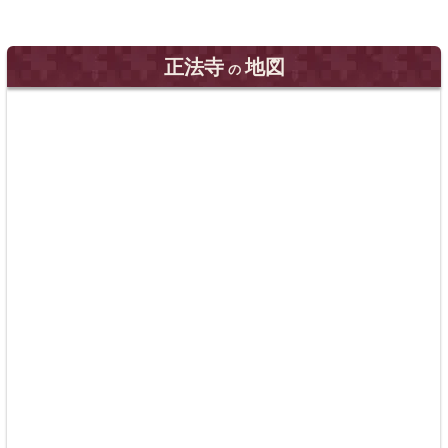
正法寺
地図
の