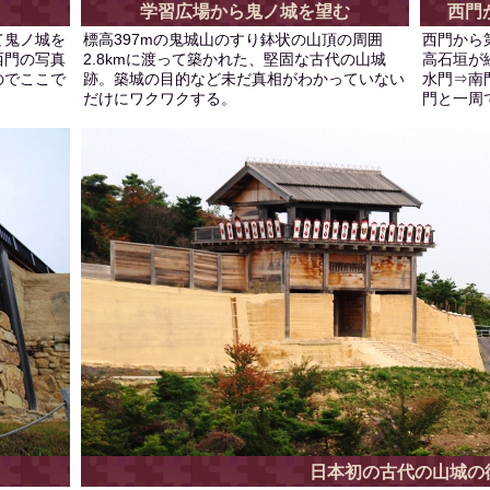
学習広場から鬼ノ城を望む
西門
て鬼ノ城を
標高397mの鬼城山のすり鉢状の山頂の周囲
西門から
西門の写真
2.8kmに渡って築かれた、堅固な古代の山城
高石垣が
のでここで
跡。築城の目的など未だ真相がわかっていない
水門⇒南
だけにワクワクする。
門と一周
日本初の古代の山城の