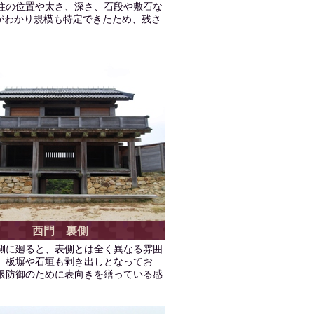
柱の位置や太さ、深さ、石段や敷石な
がわかり規模も特定できたため、残さ
。
西門 裏側
側に廻ると、表側とは全く異なる雰囲
。板塀や石垣も剥き出しとなってお
限防御のために表向きを繕っている感
。