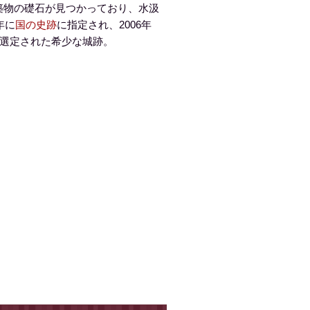
築物の礎石が見つかっており、水汲
年に
国の史跡
に指定され、2006年
選定された希少な城跡。