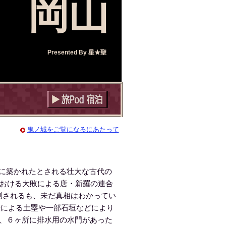
岡山
Presented By
星★聖
鬼ノ城をご覧になるにあたって
に築かれたとされる壮大な古代の
における大敗による唐・新羅の連合
測されるも、未だ真相はわかってい
法による土塁や一部石垣などにより
が、６ヶ所に排水用の水門があった