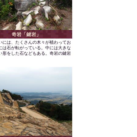
奇岩「鍵岩」
いには、たくさんの木々が植わってお
には石が転がっている。中には大きな
い形をした石などもある。奇岩の鍵岩