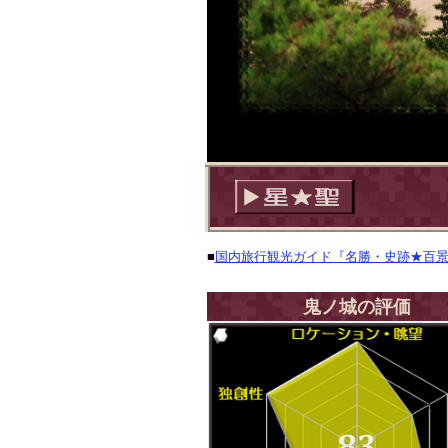
■
国内旅行観光ガイド『名勝・史跡★百
鬼ノ城の評価