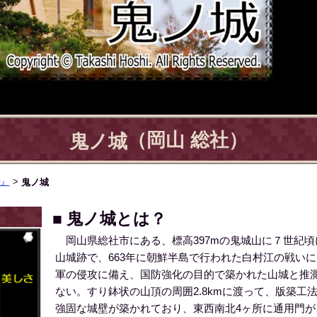
（岡山 総社）
鬼ノ城
景』
>
鬼ノ城
■ 鬼ノ城とは？
岡山県総社市にある、標高397mの鬼城山に７世紀頃
山城跡で、663年に朝鮮半島で行われた白村江の戦い
軍の侵攻に備え、国防強化の目的で築かれた山城と推
ない。すり鉢状の山頂の周囲2.8kmに渡って、版築工
強固な城壁が築かれており、東西南北4ヶ所に通用門