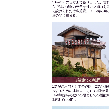
13m×4mの長方形で張り出した、古
らではの城壁の死角を補い防御力を
で設けられた特殊施設。50㎝角の角
垣の間に挟まる。
3階建ての城門
1階が通用門としての通路、2階が城
来するための連絡口、そして3階が周
りや戦闘時の戦いの場としての機能
3階建ての城門。