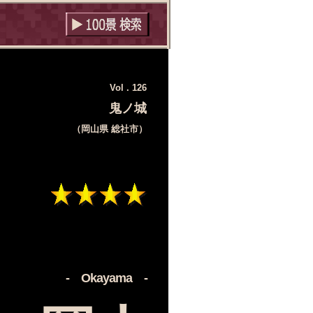
Vol . 126
鬼ノ城
（岡山県 総社市）
‐ Okayama ‐