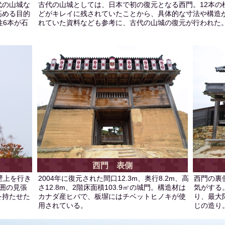
代の山城な
古代の山城としては、日本で初の復元となる西門。12本の
高める目的
どがキレイに残されていたことから、具体的な寸法や構造
柱6本が石
れていた資料なども参考に、古代の山城の復元が行われた
西門 表側
壁上を行き
2004年に復元された間口12.3m、奥行8.2m、高
西門の裏
囲の見張
さ12.8m、2階床面積103.9㎡の城門。構造材は
気がする
を持たせた
カナダ産ヒバで、板塀にはチベットヒノキが使
り、最大
用されている。
じの造り