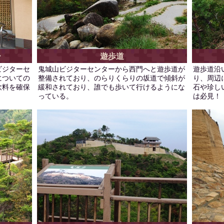
ー
遊歩道
ビジターセ
鬼城山ビジターセンターから西門へと遊歩道が
遊歩道沿
についての
整備されており、のらりくらりの坂道で傾斜が
り、周辺
飲料を確保
緩和されており、誰でも歩いて行けるようにな
石や珍し
っている。
は必見！