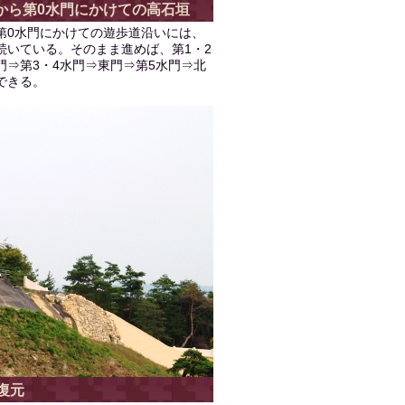
から第0水門にかけての高石垣
第0水門にかけての遊歩道沿いには、
続いている。そのまま進めば、第1・2
門⇒第3・4水門⇒東門⇒第5水門⇒北
できる。
復元