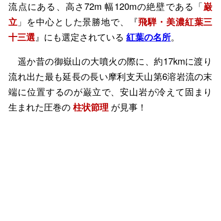
流点にある、高さ72m 幅120mの絶壁である「
巌
立
」を中心とした景勝地で、『
飛騨・美濃紅葉三
十三選
』にも選定されている
紅葉の名所
。
遥か昔の御嶽山の大噴火の際に、約17kmに渡り
流れ出た最も延長の長い摩利支天山第6溶岩流の末
端に位置するのが巌立で、安山岩が冷えて固まり
生まれた圧巻の
柱状節理
が見事！