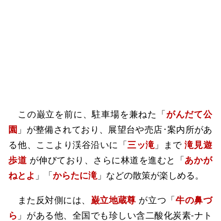
この巌立を前に、駐車場を兼ねた「
がんだて公
園
」が整備されており、展望台や売店･案内所があ
る他、ここより渓谷沿いに「
三ッ滝
」まで
滝見遊
歩道
が伸びており、さらに林道を進むと「
あかが
ねとよ
」「
からたに滝
」などの散策が楽しめる。
また反対側には、
巌立地蔵尊
が立つ「
牛の鼻づ
ら
」がある他、全国でも珍しい含二酸化炭素-ナト