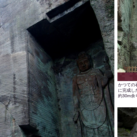
かつての
に完成し
約30m