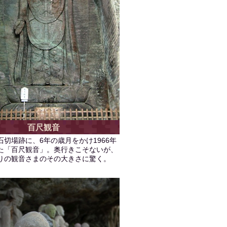
百尺観音
石切場跡に、6年の歳月をかけ1966年
た「百尺観音」。奥行きこそないが、
余りの観音さまのその大きさに驚く。