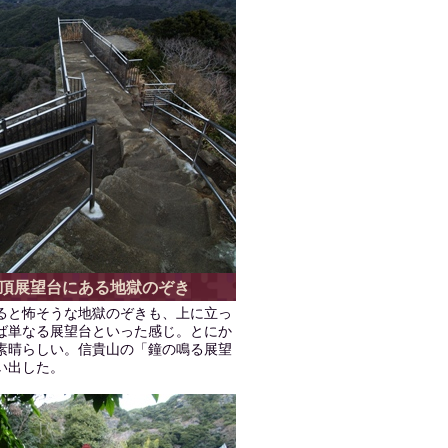
頂展望台にある地獄のぞき
ると怖そうな地獄のぞきも、上に立っ
ば単なる展望台といった感じ。とにか
素晴らしい。信貴山の「鐘の鳴る展望
い出した。