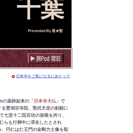
千葉
Presented By
星★聖
日本寺をご覧になるにあたって
mの薬師如来の「
日本寺大仏
」で
する曹洞宗寺院。聖武天皇の勅願に
つて七堂十二院百坊の規模を誇り、
円仁らも行脚中に滞在したとされ
み、円仁は仁王門の金剛力士像を彫