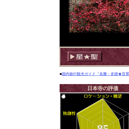
■
国内旅行観光ガイド『名勝・史跡★百
日本寺の評価