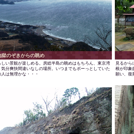
地獄のぞきからの眺め
らしい景観が楽しめる。房総半島の眺めはもちろん、東京湾
見るから
く気分爽快間違いなしの場所。いつまでもボーっとしていた
根が印象
の人は無理かな・・・
願い、復