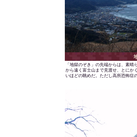
「地獄のぞき」の先端からは、素晴
から遠く富士山まで見渡せ、とにか
いほどの眺めだ。ただし高所恐怖症