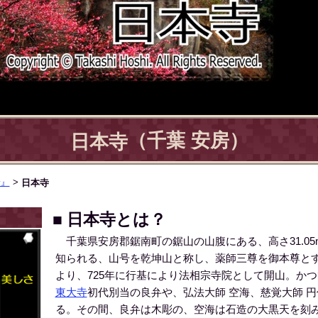
（千葉 安房）
日本寺
景』
>
日本寺
■ 日本寺とは？
千葉県安房郡鋸南町の鋸山の山腹にある、高さ31.05
知られる、山号を乾坤山と称し、薬師三尊を御本尊と
より、725年に行基により法相宗寺院として開山。か
東大寺
初代別当の良弁や、弘法大師 空海、慈覚大師 
る。その間、良弁は木彫の、空海は石造の大黒天を刻