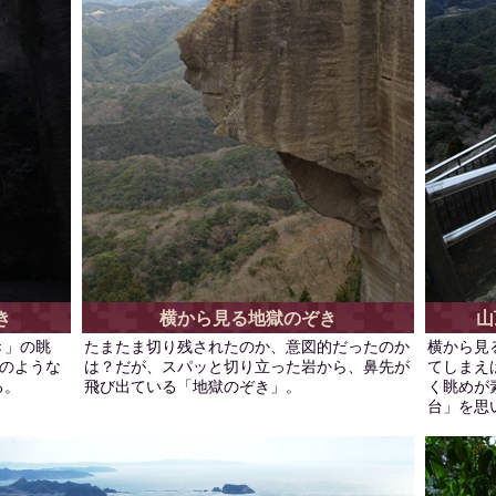
き
横から見る地獄のぞき
山
き」の眺
たまたま切り残されたのか、意図的だったのか
横から見
のような
は？だが、スパッと切り立った岩から、鼻先が
てしまえ
る。
飛び出ている「地獄のぞき」。
く眺めが
台」を思