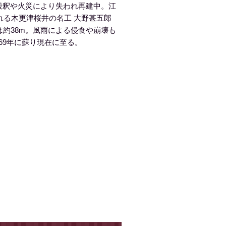
毀釈や火災により失われ再建中。江
れる木更津桜井の名工 大野甚五郎
は約38m。風雨による侵食や崩壊も
969年に蘇り現在に至る。