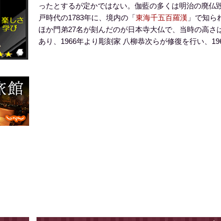
ったとするが定かではない。伽藍の多くは明治の廃仏
戸時代の1783年に、境内の「
東海千五百羅漢
」で知ら
ほか門弟27名が刻んだのが日本寺大仏で、当時の高さ
あり、1966年より彫刻家 八柳恭次らが修復を行い、1