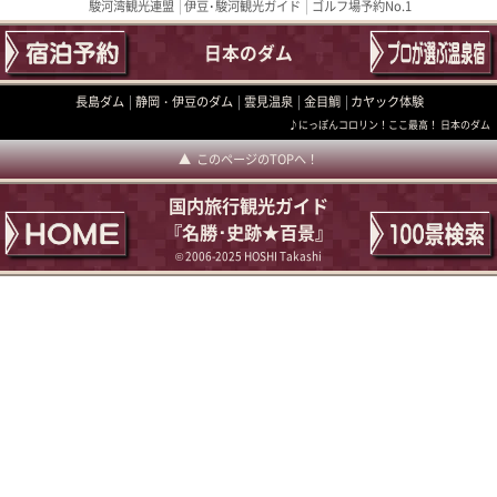
駿河湾観光連盟
伊豆･駿河観光ガイド
ゴルフ場予約No.1
日本のダム
長島ダム
静岡・伊豆のダム
雲見温泉
金目鯛
カヤック体験
♪にっぽんコロリン！ここ最高！ 日本のダム
このページのTOPへ！
国内旅行観光ガイド
『名勝･史跡★百景』
© 2006-2025 HOSHI Takashi