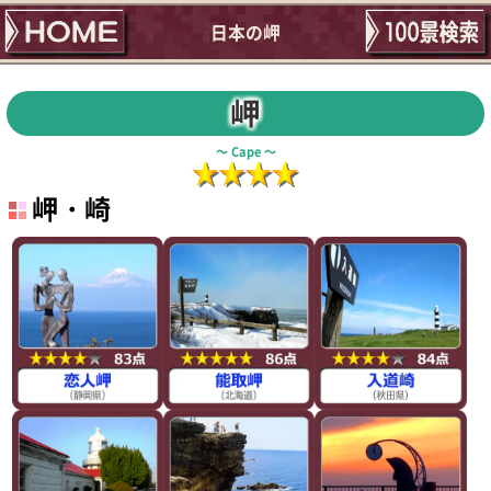
日本の岬
岬
Cape
岬・崎