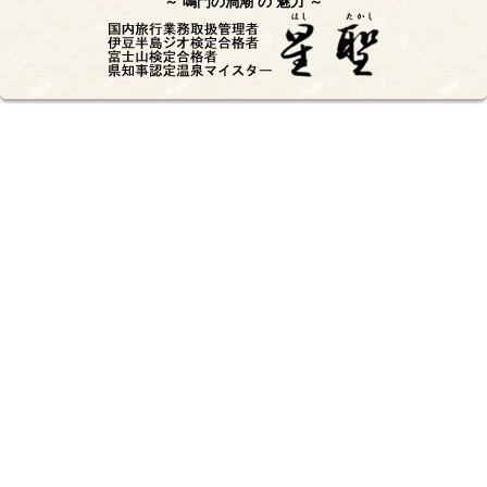
鳴門の渦潮
の
魅力