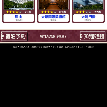
鳴門の渦潮
（徳島）
霊山寺
雛のつるし飾りまつり
静岡でカヤック体験
高足ガニのうまい店
戸田温泉