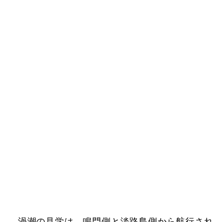
渦潮の見学は、鳴門側と淡路島側から航行され