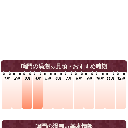
鳴門の渦潮
見頃・おすすめ時期
の
1月
2月
3月
4月
5月
6月
7月
8月
9月
10月
11月
12月
鳴門の渦潮
基本情報
の