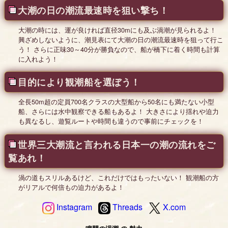
大潮の日の潮流最速時を狙い撃ち！
大潮の時には、運が良ければ直径30mにも及ぶ渦潮が見られるよ！
興ざめしないように、潮見表にて大潮の日の潮流最速時を狙って行こ
う！ さらに正味30～40分が勝負なので、船が橋下に着く時間も計算
に入れよう！
目的により観潮船を選ぼう！
全長50m超の定員700名クラスの大型船から50名にも満たない小型
船、さらには水中観察できる船もあるよ！ 大きさにより揺れや迫力
も異なるし、遊覧ルートや時間も違うので事前にチェックを！
世界三大潮流と言われる日本一の潮の流れをご
覧あれ！
渦の道もスリルあるけど、これだけではもったいない！ 観潮船の方
がリアルで何倍もの迫力があるよ！
Instagram
Threads
X.com