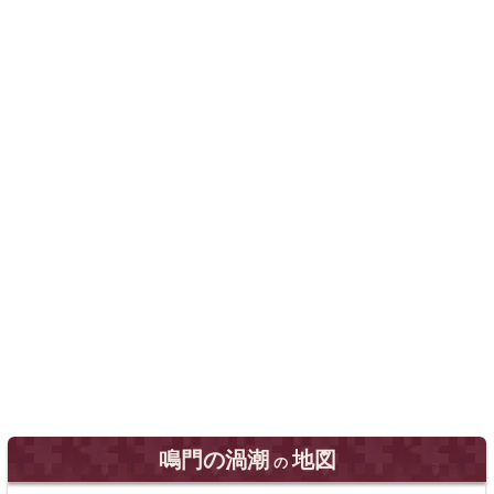
鳴門の渦潮
地図
の