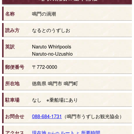
名称
鳴門の渦潮
読み方
なるとのうずしお
英訳
Naruto Whirlpools
Naruto-no-Uzushio
郵便番号
〒772-0000
所在地
徳島県 鳴門市 鳴門町
駐車場
なし ※乗船場にあり
お問合せ
088-684-1731
（鳴門市うずしお観光協会）
アクセス
現在地
ルート
所要時間
からの
と