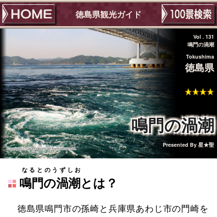
徳島県観光ガイド
Vol . 131
鳴門の渦潮
Tokushima
徳島県
鳴門の渦潮
Presented By
星★聖
なるとのうずしお
鳴門の渦潮
とは？
徳島県鳴門市の孫崎と兵庫県あわじ市の門崎を