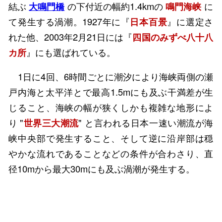
結ぶ
大鳴門橋
の下付近の幅約1.4kmの
鳴門海峡
に
て発生する渦潮。1927年に『
日本百景
』に選定さ
れた他、2003年2月21日には『
四国のみずべ八十八
カ所
』にも選ばれている。
1日に4回、6時間ごとに潮汐により海峡両側の瀬
戸内海と太平洋とで最高1.5mにも及ぶ干満差が生
じること、海峡の幅が狭くしかも複雑な地形によ
り "
世界三大潮流
" と言われる日本一速い潮流が海
峡中央部で発生すること、そして逆に沿岸部は穏
やかな流れであることなどの条件が合わさり、直
径10mから最大30mにも及ぶ渦潮が発生する。