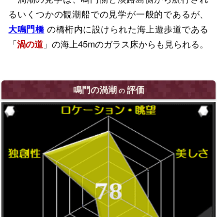
るいくつかの観潮船での見学が一般的であるが、
大鳴門橋
の橋桁内に設けられた海上遊歩道である
「
渦の道
」の海上45mのガラス床からも見られる。
鳴門の渦潮
評価
の