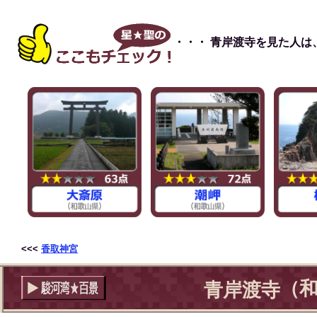
・・・ 青岸渡寺を見た人
<<<
香取神宮
（和
青岸渡寺