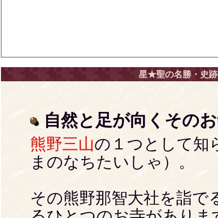
星★聖の名勝・史跡
自然と足が向くそのお
熊野三山
の１つとして知
まのなちたいしゃ）。
その熊野那智大社を詣で
るひとつのお寺がありま