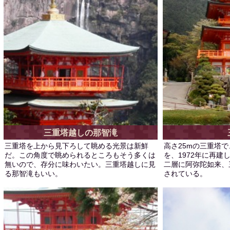
三重塔越しの那智滝
三重塔を上から見下ろして眺める光景は新鮮
高さ25mの三重塔で
だ。この角度で眺められるところもそう多くは
を、1972年に再
無いので、存分に味わいたい。三重塔越しに見
二層に阿弥陀如来、
る那智滝もいい。
されている。