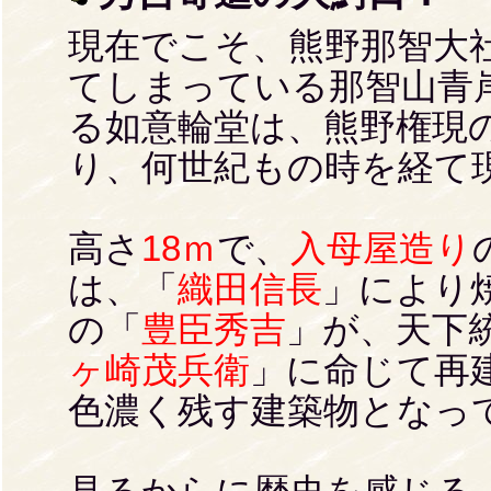
現在でこそ、熊野那智大
てしまっている那智山青
る如意輪堂は、熊野権現
り、何世紀もの時を経て
高さ
18ｍ
で、
入母屋造り
は、「
織田信長
」により
の「
豊臣秀吉
」が、天下
ヶ崎茂兵衛
」に命じて再
色濃く残す建築物となっ