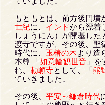
ていました。
もともとは、前方後円墳
世紀
に、
インド
から漂着
しょうにん）が開基した
渡寺ですが、その後、聖
時代に、
玉椿の木
より造
本尊 「
如意輪観世音
」を
れ、
勅願寺
として、「
熊
ていきました。
その後、
平安～鎌倉時代
して、この熊野へと行き