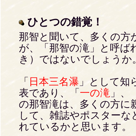
ひとつの錯覚！
那智と聞いて、多くの方
が、「那智の滝」と呼ば
き）ではないでしょうか
「
日本三名瀑
」として知
表であり、「
一の滝
」、
の那智滝は、多くの方に
して、雑誌やポスターな
れているかと思います。