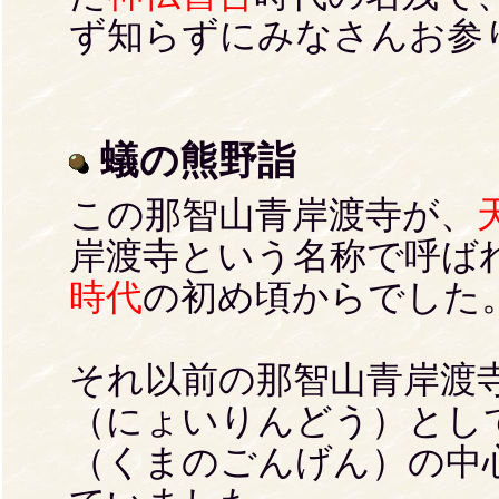
ず知らずにみなさんお参
蟻の熊野詣
この那智山青岸渡寺が、
岸渡寺という名称で呼ば
時代
の初め頃からでした
それ以前の那智山青岸渡
（にょいりんどう）とし
（くまのごんげん）の中