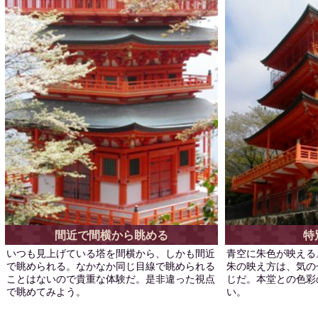
間近で間横から眺める
特
いつも見上げている塔を間横から、しかも間近
青空に朱色が映える
で眺められる。なかなか同じ目線で眺められる
朱の映え方は、気の
ことはないので貴重な体験だ。是非違った視点
じだ。本堂との色彩
で眺めてみよう。
い。