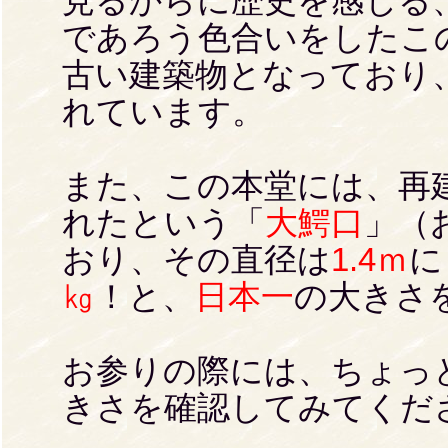
見るからに歴史を感じる
であろう色合いをしたこ
古い建築物となっており
れています。
また、この本堂には、再
れたという「
大鰐口
」（
おり、その直径は
1.4ｍ
に
㎏
！と、
日本一
の大きさ
お参りの際には、ちょっ
きさを確認してみてくだ