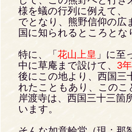
様を蟻の行列に例えて、
でとなり、熊野信仰の広
国に知られるところとな
特に、「
花山上皇
」に至
中に草庵まで設けて、
3
後にこの地より、西国三
れたこともあり、このこ
岸渡寺は、西国三十三箇
います。
そんな如意輪堂（現：那