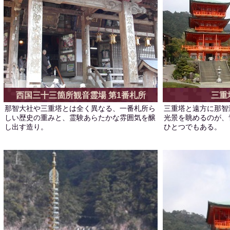
西国三十三箇所観音霊場 第1番札所
三重
那智大社や三重塔とは全く異なる、一番札所ら
三重塔と遠方に那智
しい歴史の重みと、霊験あらたかな雰囲気を醸
光景を眺めるのが、
し出す造り。
ひとつでもある。