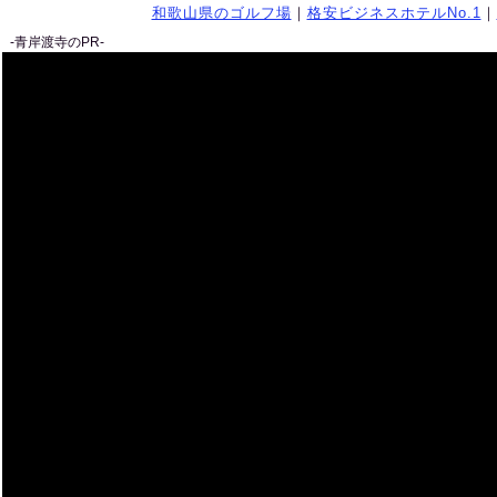
和歌山県のゴルフ場
｜
格安ビジネスホテルNo.1
｜
-青岸渡寺のPR-