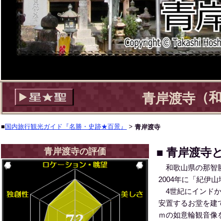
（和
青岸渡寺
■
国内旅行観光ガイド『名勝・史跡★百景』
>
青岸渡寺
■ 青岸渡寺
青岸渡寺の評価
和歌山県の那智勝
2004年に「紀
4世紀にインドか
安置するお堂を建
ｍの如意輪観音像