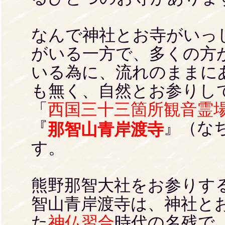
なんで神社とお寺がいっ
がいる一方で、多くの方
いる為に、流れのままに
も無く、自然とお参りし
「
西国三十三箇所観音霊
『
』（な
那智山青岸渡寺
す。
熊野那智大社をお参りす
智山青岸渡寺は、神社と
た
神仏習合
時代の名残で