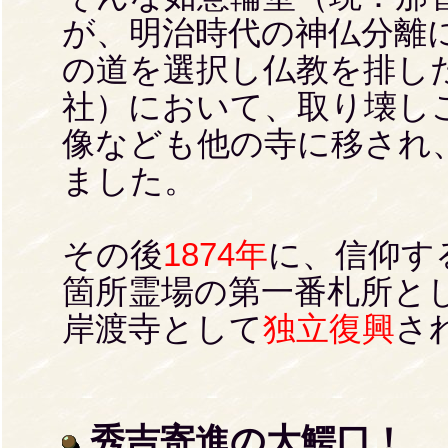
が、明治時代の神仏分離
の道を選択し仏教を排し
社）において、取り壊し
像なども他の寺に移され
ました。
その後
1874年
に、信仰す
箇所霊場の第一番札所と
岸渡寺として
独立復興
さ
秀吉寄進の大鰐口！