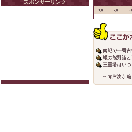
スポンサーリンク
1月
2月
3
南紀で一番古
蟻の熊野詣と
三重塔はいつ
～ 青岸渡寺 編