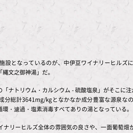
施設となっているのが、中伊豆ワイナリーヒルズ
「縄文之御神湯」だ。
「ナトリウム・カルシウム - 硫酸塩泉」がそこに注が
含む成分総計3641mg/kgとなかなか成分豊富な源
循環・濾過・塩素消毒すべてありの湯となっている。
イナリーヒルズ全体の雰囲気の良さや、一面葡萄畑