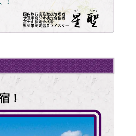
よ！
宿！