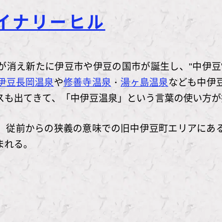
ワイナリーヒル
が消え新たに伊豆市や伊豆の国市が誕生し、"中伊豆
伊豆長岡温泉
や
修善寺温泉
・
湯ヶ島温泉
なども中伊
スも出てきて、「中伊豆温泉」という言葉の使い方が
、従前からの狭義の意味での旧中伊豆町エリアにあ
まれる。