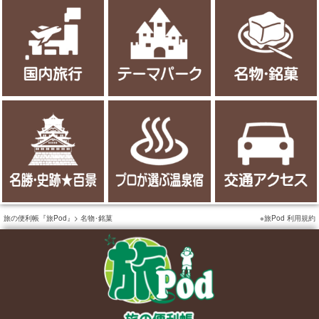
旅の便利帳『旅Pod』
名物･銘菓
旅Pod 利用規約