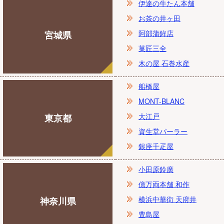
伊達の牛たん本舗
お茶の井ヶ田
阿部蒲鉾店
宮城県
菓匠三全
木の屋 石巻水産
船橋屋
MONT-BLANC
大江戸
東京都
資生堂パーラー
銀座千疋屋
小田原鈴廣
億万両本舗 和作
横浜中華街 天府井
神奈川県
豊島屋