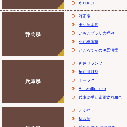
ありあけ
雅正庵
田丸屋本店
いちごプラザ大福や
静岡県
小戸橋製菓
ところてんの伊豆河童
神戸フランツ
神戸風月堂
トーラク
兵庫県
R.L waffle cake
兵庫県手延素麺協同組合
ふくや
福さ屋