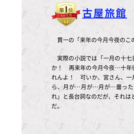
古屋旅館
貫一の「来年の今月今夜のこ
実際の小説では「一月の十七
か！ 再来年の今月今夜…十年
れんよ！ 可いか、宮さん、一
ら、月が…月が…月が…曇った
れ」と長台詞なのだが、それは
だ。