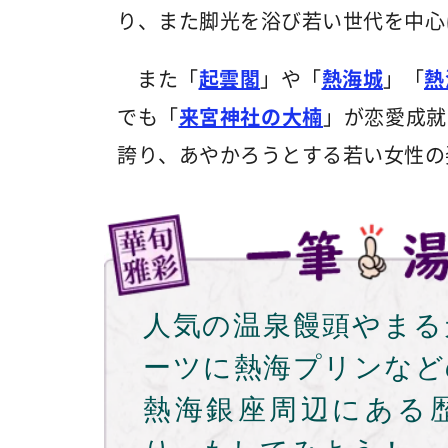
り、また脚光を浴び若い世代を中心
また「
起雲閣
」や「
熱海城
」「
熱
でも「
来宮神社の大楠
」が恋愛成就
誇り、あやかろうとする若い女性の
人気の温泉饅頭やまる
ーツに熱海プリンなど
熱海銀座周辺にある