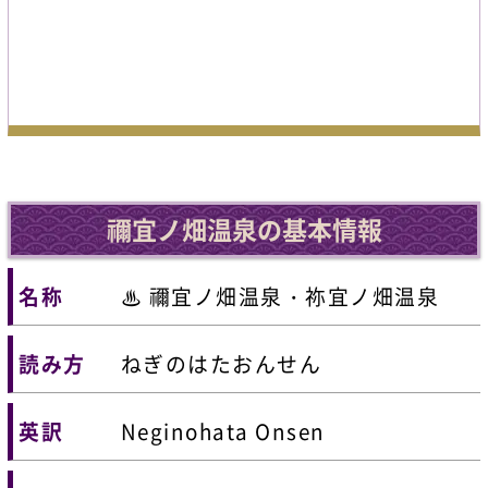
禰宜ノ畑温泉の基本情報
名称
♨ 禰宜ノ畑温泉・祢宜ノ畑温泉
読み方
ねぎのはたおんせん
英訳
Neginohata Onsen