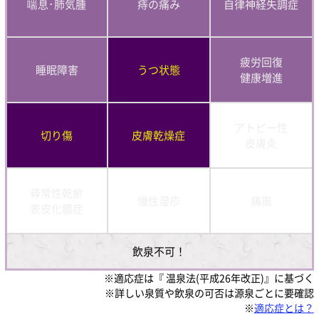
喘息･肺気腫
痔の痛み
自律神経失調症
疲労回復
睡眠障害
うつ状態
健康増進
アトピー性
切り傷
皮膚乾燥症
皮膚炎
尋常性乾癬
慢性湿疹
痛風
表皮化膿症
飲泉不可！
※適応症は『 温泉法(平成26年改正)』に基づく
※詳しい泉質や飲泉の可否は源泉ごとに要確認
※
適応症とは？