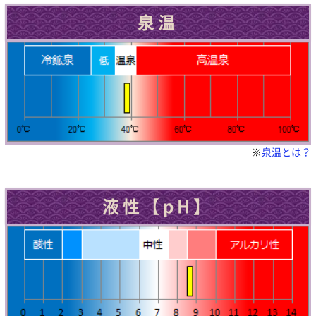
泉温
※
泉温とは？
液性【pH】