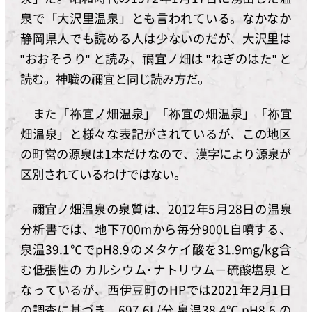
泉で「大沢里温泉」とも言われている。なかなか
静岡県人でも読める人は少ないのだが、大沢里は
"おおそうり" と読み、禰宜ノ畑は "ねぎのはた" と
読む。神職の禰宜と同じ読み方だ。
また「祢宜ノ畑温泉」「祢宜の畑温泉」「祢宜
畑温泉」と様々な表記がされているが、この地区
の町営の源泉は1本だけなので、漢字により源泉が
区別されているわけではない。
禰宜ノ畑温泉の泉質は、2012年5月28日の温泉
分析書では、地下700mから毎分900L自噴する、
泉温39.1℃でpH8.9のメタケイ酸を31.9mg/kg含
む低張性の カルシウム･ナトリウム－硫酸塩泉 と
なっているが、西伊豆町のHPでは2021年2月1日
の調査に基づき、697.6L/分 泉温38.4℃ pH8.6 の