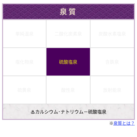
泉質
単純温泉
二酸化炭素泉
炭酸水素塩泉
塩化物泉
硫酸塩泉
含鉄泉
硫黄泉
酸性泉
放射能泉
♨カルシウム･ナトリウム－硫酸塩泉
※
泉質とは？