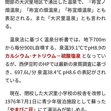
間部の
大沢里
地区で湧出した温泉で、「祢宜ノ
畑温泉」「祢宜の畑温泉」「祢宜畑温泉」とも
表記される。また「大沢里温泉」とも言われ
る。
温泉法に基づく温泉分析書では、地下700m
から毎分900L自噴する、泉温39.1℃でpH8.9の
カルシウム･ナトリウム－硫酸塩泉
となってい
るが、西伊豆町のHPでは最新の泉質調査に基づ
き、697.6L/分 泉温38.4℃ pH8.6 の表記がされ
ている。
現在、閉校した大沢里小学校の校舎を改修し
1976年7月1日に青少年宿泊施設として蘇った
「
やまびこ荘
」にて湯浴みが愉しめる。