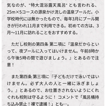
気なのが、"特大混浴露天風呂" とも言われる、
25m×5コースの源泉かけ流しの温泉プールだ。小
学校時代には無かったもので、毎年3月にプール開
きが行われ11月まで利用できる。初めての方は、3
月～11月に訪れることをおすすめする。
ただし校則の第四条 第二項に『温泉だからとい
って、夜プールに入ってはいけません。午前8時か
ら午後5時の間で遊びましょう。』とあるので注
意！
また第四条 第三項に『子どもだけで泳いではい
けません。必ず大人の人と一緒に泳ぎましょ
う。』とあるので、お仕置きされないようにくれ
ぐれも校則は守るように！ コメントで「風呂桶持
ち込み禁止！裸で逮捕！」とも…。