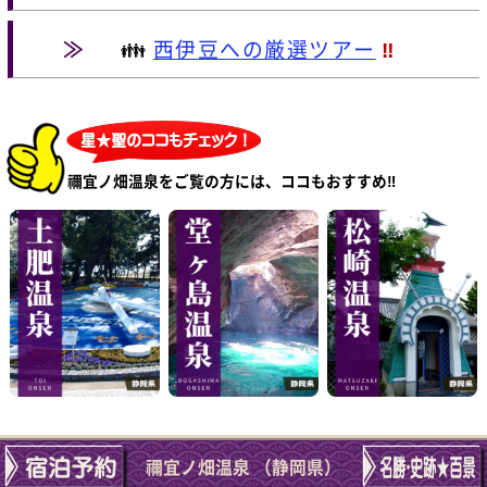
≫
👪
西伊豆への厳選ツアー
‼
禰宜ノ畑温泉をご覧の方には、ココもおすすめ‼
禰宜ノ畑温泉 （静岡県）