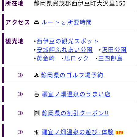
所在地
静岡県賀茂郡西伊豆町大沢里150
アクセス
🚘
ルート
所要時間
と
観光地
‣
西伊豆の観光スポット
‣
安城岬ふれあい公園
‣
沢田公園
‣
黄金崎
‣
馬ロック
‣
三四郎島
≫
⛳
静岡県のゴルフ場予約
≫
🍜
禰宜ノ畑温泉のうまい店
≫
🈹
静岡県の割引クーポン!!
≫
🏄
禰宜ノ畑温泉の遊び･体験