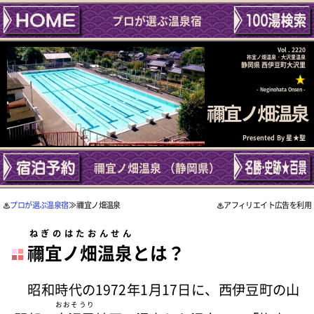
プロが選ぶ温泉宿
Vol . 2220
祢宜ノ畑温泉・大沢里温泉
静岡県 西伊豆町大沢里
Neginohata Onsen
禰宜ノ畑温泉
Presented By
星★聖
禰宜ノ畑温泉 （静岡県）
プロが選ぶ温泉宿
≫ 禰宜ノ畑温泉
アフィリエイト広告を利用
ねぎのはたおんせん
禰宜ノ畑温泉
とは？
昭和時代の1972年1月17日に、西伊豆町の山
おおそうり