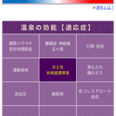
※
液性とは？
温泉の効能【適応症】
関節リウマチ
腰痛症･神経痛
打撲･捻挫
変形性関節症
五十肩
冷え性
胃もたれ
運動麻痺
末梢循環障害
腸のガス
高コレステロール
高血圧
糖尿病
血症