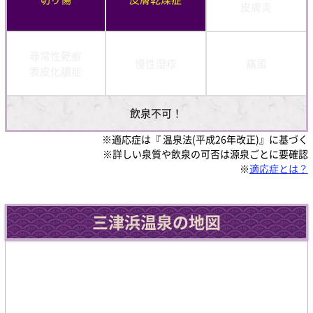
皮膚炎
尋常性乾癬
慢性湿疹
痛風
表皮化膿症
飲泉不可！
※適応症は『 温泉法(平成26年改正)』に基づく
※詳しい泉質や飲泉の可否は源泉ごとに要確認
※
適応症とは？
三津浜温泉の地図