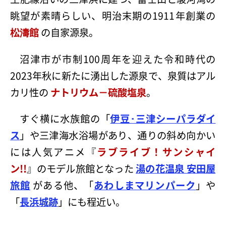
眺望が素晴らしい、明治末期の1911年創業の
松濤館
の自家源泉。
沼津市が市制100周年を迎えた令和時代の
2023年秋に新たに湧出した源泉で、泉質はアル
カリ性の
ナトリウム－硫酸塩泉
。
すぐ横に水族館の「
伊豆･三津シーパラダイ
ス
」や三津海水浴場があり、通りの斜め向かい
には人気アニメ『
ラブライブ！サンシャイ
ン!!
』のモデル旅館となった
湯の花温泉 安田屋
旅館
がある他、「
あわしまマリンパーク
」や
「
長浜城跡
」にも程近い。