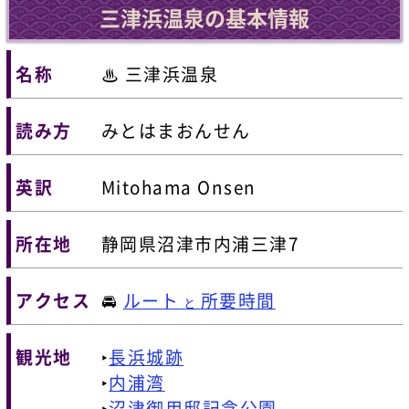
三津浜温泉の基本情報
名称
♨ 三津浜温泉
読み方
みとはまおんせん
英訳
Mitohama Onsen
所在地
静岡県沼津市内浦三津7
アクセス
🚘
ルート
所要時間
と
観光地
‣
長浜城跡
‣
内浦湾
‣
沼津御用邸記念公園