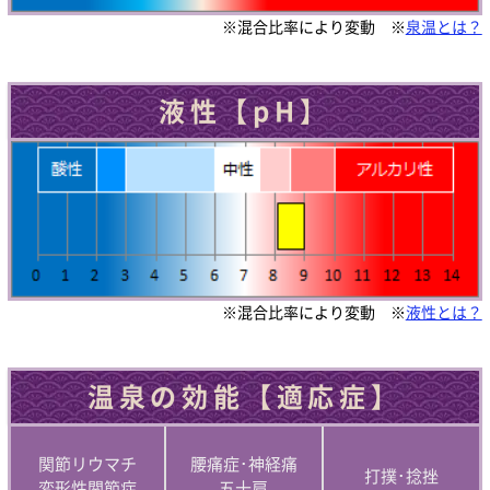
※混合比率により変動 ※
泉温とは？
液性【pH】
※混合比率により変動 ※
液性とは？
温泉の効能【適応症】
関節リウマチ
腰痛症･神経痛
打撲･捻挫
変形性関節症
五十肩