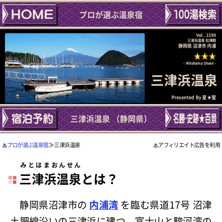
プロが選ぶ温泉宿
Vol . 2199
三津浜温泉 松濤館
静岡県 沼津市 内浦
Mitohama Onsen
三津浜温泉
Presented By
星★聖
三津浜温泉 （静岡県）
プロが選ぶ温泉宿
≫ 三津浜温泉
アフィリエイト広告を利用
みとはまおんせん
三津浜温泉
とは？
静岡県沼津市の
内浦湾
を臨む県道17号 沼津
土肥線沿いの三津浜に建つ、富士山と駿河湾の