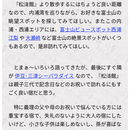
『松濤館』より散歩するにはちょうど良い距離
なので、内浦湾を巡りながら、お好きな富士山の
眺望スポットを探してみてほしい。またこの内
浦・西浦エリアには、
富士山ビュースポット西浦
江梨
や
大瀬崎
など富士山の絶景スポットがいくつ
もあるので、是非訪れてみてほしい。
とまぁ～いろいろ語ってきたが、最後にすぐ隣
が
伊豆･三津シーパラダイス
なので、『松濤館』
は親子三代で記念日などのお祝いで訪れるにもす
ごく良い宿だと思う。
特に義理の父や母のお祝いで悩んでいる方には
重宝する宿で、失礼のないように大人の宿にした
いけど、小さな子供は楽しめないし、孫が喜ばな