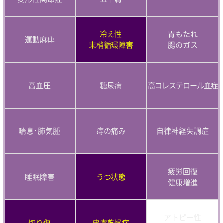
冷え性
胃もたれ
運動麻痺
末梢循環障害
腸のガス
高血圧
糖尿病
高コレステロール血症
喘息･肺気腫
痔の痛み
自律神経失調症
疲労回復
睡眠障害
うつ状態
健康増進
アトピー性
切り傷
皮膚乾燥症