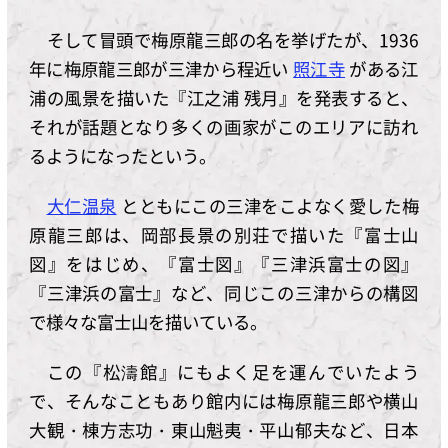
そして冒頭で梅原龍三郎の名を挙げたが、1936
年に梅原龍三郎が三津から程近い
照江寺
がある江
浦の風景を描いた『江之浦 残月』を発表すると、
それが話題となり多くの画家がこのエリアに訪れ
るようになったという。
大仁温泉
とともにこの三津をこよなく愛した梅
原龍三郎は、岡部長景の別荘で描いた『富士山
図』をはじめ、『富士図』『三津浜富士の図』
『三津浜の富士』など、同じこの三津からの構図
で様々な富士山を描いている。
この『松濤館』にもよく足を運んでいたよう
で、そんなこともあり館内には梅原龍三郎や横山
大観・棟方志功・東山魁夷・平山郁夫など、日本