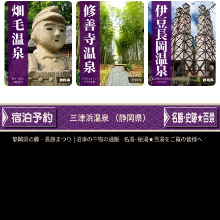
三津浜温泉 （静岡県）
静岡県の藤・長藤まつり
沼津の干物の通販
名湯･秘湯★百湯をご覧の皆様へ！