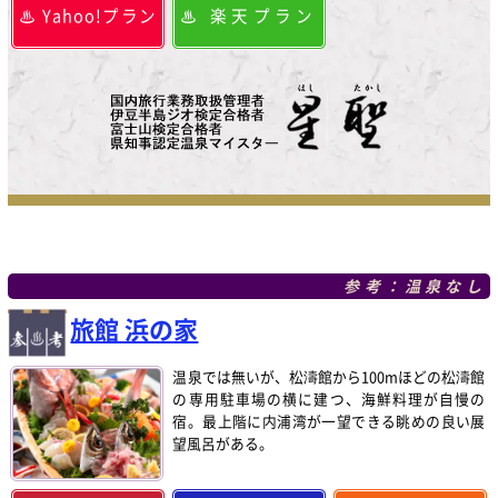
Yahoo!プラン
楽天プラン
参考：温泉なし
旅館 浜の家
温泉では無いが、松濤館から100mほどの松濤館
の専用駐車場の横に建つ、海鮮料理が自慢の
宿。最上階に内浦湾が一望できる眺めの良い展
望風呂がある。