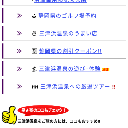
≫
⛳
静岡県のゴルフ場予約
≫
🍜
三津浜温泉のうまい店
≫
🈹
静岡県の割引クーポン!!
≫
🏄
三津浜温泉の遊び･体験
≫
👪
三津浜温泉への厳選ツアー
‼
三津浜温泉をご覧の方には、ココもおすすめ‼