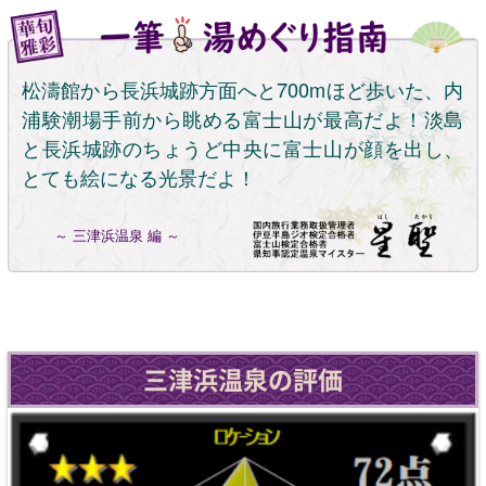
松濤館から長浜城跡方面へと700mほど歩いた、内
浦験潮場手前から眺める富士山が最高だよ！淡島
と長浜城跡のちょうど中央に富士山が顔を出し、
とても絵になる光景だよ！
～ 三津浜温泉 編 ～
三津浜温泉の評価