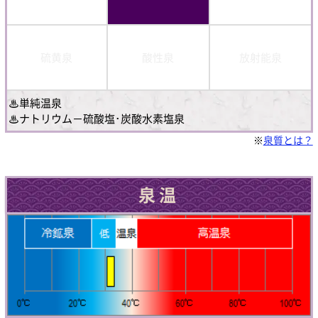
硫黄泉
酸性泉
放射能泉
♨単純温泉
♨ナトリウム－硫酸塩･炭酸水素塩泉
※
泉質とは？
泉温