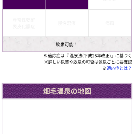
尋常性乾癬
慢性湿疹
痛風
表皮化膿症
飲泉可能！
※適応症は『 温泉法(平成26年改正)』に基づく
※詳しい泉質や飲泉の可否は源泉ごとに要確認
※
適応症とは？
畑毛温泉の地図