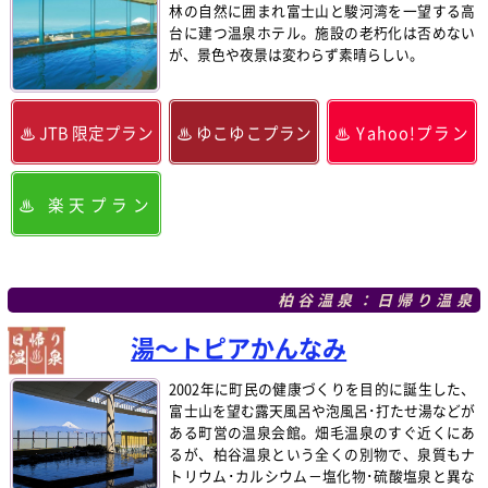
林の自然に囲まれ富士山と駿河湾を一望する高
台に建つ温泉ホテル。施設の老朽化は否めない
が、景色や夜景は変わらず素晴らしい。
JTB 限定プラン
ゆこゆこプラン
Yahoo!プラン
楽天プラン
柏谷温泉：日帰り温泉
湯～トピアかんなみ
2002年に町民の健康づくりを目的に誕生した、
富士山を望む露天風呂や泡風呂･打たせ湯などが
ある町営の温泉会館。畑毛温泉のすぐ近くにあ
るが、柏谷温泉という全くの別物で、泉質もナ
トリウム･カルシウム－塩化物･硫酸塩泉と異な