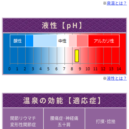
※
泉温とは？
液性【pH】
※
液性とは？
温泉の効能【適応症】
関節リウマチ
腰痛症･神経痛
打撲･捻挫
変形性関節症
五十肩