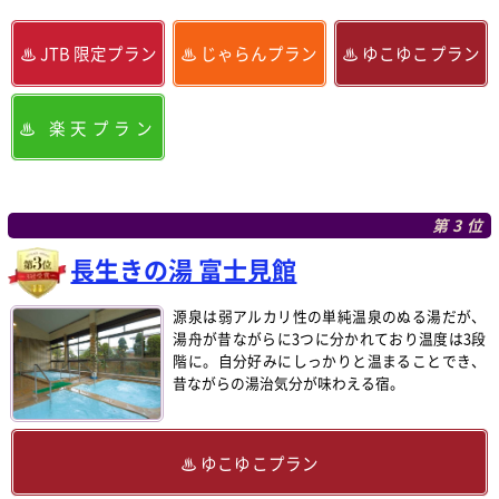
JTB 限定プラン
じゃらんプラン
ゆこゆこプラン
楽天プラン
第3位
長生きの湯 富士見館
源泉は弱アルカリ性の単純温泉のぬる湯だが、
湯舟が昔ながらに3つに分かれており温度は3段
階に。自分好みにしっかりと温まることでき、
昔ながらの湯治気分が味わえる宿。
ゆこゆこプラン