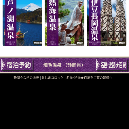
畑毛温泉 （静岡県）
静岡うなぎの通販
みしまコロッケ
名湯･秘湯★百湯をご覧の皆様へ！