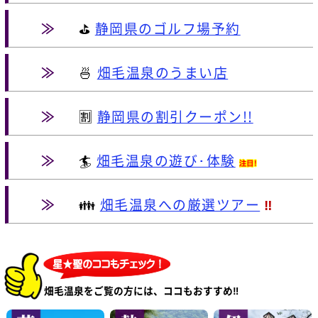
≫
⛳
静岡県のゴルフ場予約
≫
🍜
畑毛温泉のうまい店
≫
🈹
静岡県の割引クーポン!!
≫
🏄
畑毛温泉の遊び･体験
≫
👪
畑毛温泉への厳選ツアー
‼
畑毛温泉をご覧の方には、ココもおすすめ‼