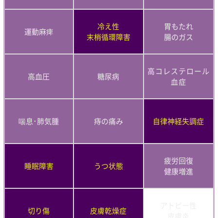
冷え性
胃もたれ
運動麻痺
末梢循環障害
腸のガス
高コレステロール
高血圧
糖尿病
血症
喘息･肺気腫
痔の痛み
自律神経失調症
疲労回復
睡眠障害
うつ状態
健康増進
アトピー性
切り傷
皮膚乾燥症
皮膚炎