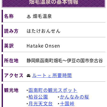
畑毛温泉の基本情報
名称
♨ 畑毛温泉
読み方
はたけおんせん
英訳
Hatake Onsen
所在地
静岡県函南町畑毛～伊豆の国市奈古谷
アクセス
🚘
ルート
所要時間
と
観光地
‣
函南町の観光スポット
‣
柏谷公園
‣
かんなみの桜
‣
月光天文台
‣
十国峠