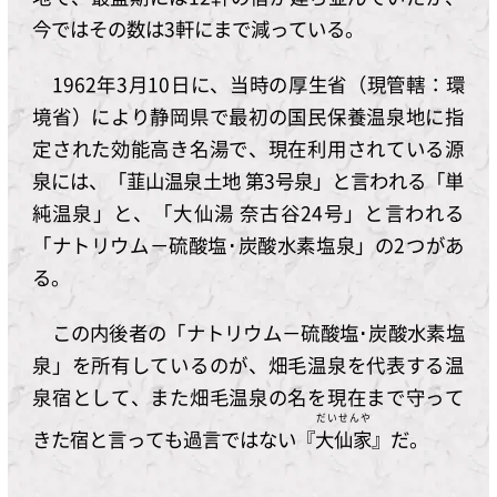
今ではその数は3軒にまで減っている。
1962年3月10日に、当時の厚生省（現管轄：環
境省）により静岡県で最初の国民保養温泉地に指
定された効能高き名湯で、現在利用されている源
泉には、「韮山温泉土地 第3号泉」と言われる「単
純温泉」と、「大仙湯 奈古谷24号」と言われる
「ナトリウム－硫酸塩･炭酸水素塩泉」の2つがあ
る。
この内後者の「ナトリウム－硫酸塩･炭酸水素塩
泉」を所有しているのが、畑毛温泉を代表する温
泉宿として、また畑毛温泉の名を現在まで守って
だいせんや
きた宿と言っても過言ではない『
大仙家
』だ。