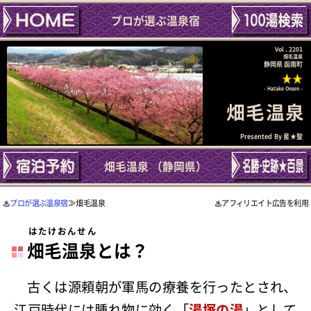
プロが選ぶ温泉宿
Vol . 2201
畑毛温泉
静岡県 函南町
Hatake Onsen
畑毛温泉
Presented By
星★聖
畑毛温泉 （静岡県）
プロが選ぶ温泉宿
≫ 畑毛温泉
アフィリエイト広告を利用
はたけおんせん
畑毛温泉
とは？
古くは源頼朝が軍馬の療養を行ったとされ、
江戸時代には腫れ物に効く「
湯塚の湯
」として