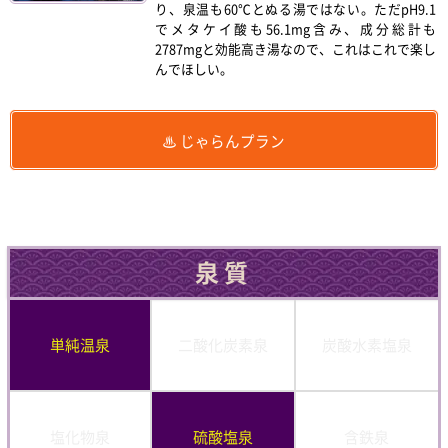
り、泉温も60℃とぬる湯ではない。ただpH9.1
でメタケイ酸も56.1mg含み、成分総計も
2787mgと効能高き湯なので、これはこれで楽し
んでほしい。
じゃらんプラン
泉質
単純温泉
二酸化炭素泉
炭酸水素塩泉
塩化物泉
硫酸塩泉
含鉄泉