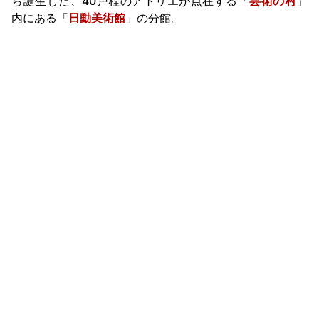
ら誕生した、40戸程のアトリエが点在する「
芸術の村
」
内にある「
日動美術館
」の分館。