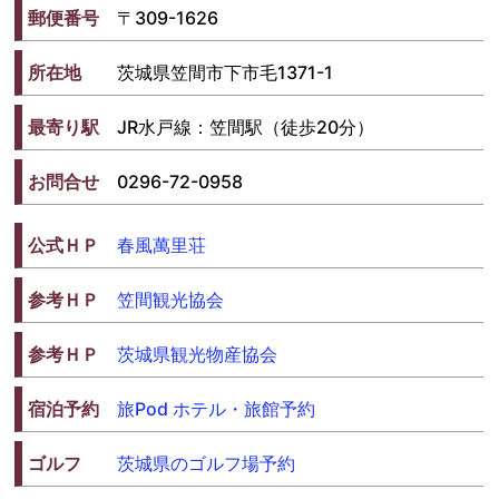
郵便番号
〒309-1626
所在地
茨城県笠間市下市毛1371-1
最寄り駅
JR水戸線：笠間駅（徒歩20分）
お問合せ
0296-72-0958
公式ＨＰ
春風萬里荘
参考ＨＰ
笠間観光協会
参考ＨＰ
茨城県観光物産協会
宿泊予約
旅Pod ホテル・旅館予約
ゴルフ
茨城県のゴルフ場予約