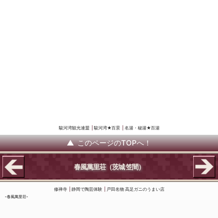
駿河湾観光連盟
駿河湾★百景
名湯・秘湯★百湯
このページのTOPへ！
春風萬里荘
（茨城 笠間）
修禅寺
静岡で陶芸体験
戸田名物 高足ガニのうまい店
春風萬里荘