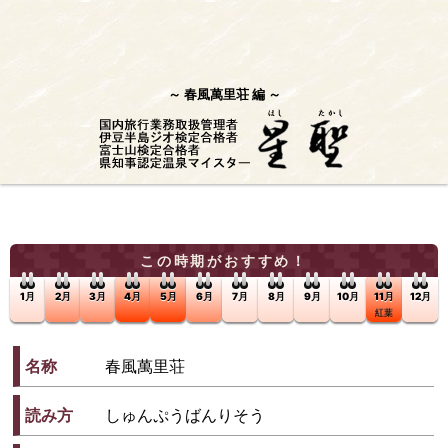
春風萬里荘 編
この時期がおすすめ！
1月
2月
3月
4月
5月
6月
7月
8月
9月
10月
11月
12月
紅葉
名称
春風萬里荘
読み方
しゅんぷうばんりそう