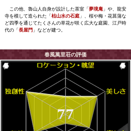
この他、魯山人自身が設計した茶室「
夢境庵
」や、龍安
寺を模して造られた「
枯山水の石庭
」、桜や梅・花菖蒲な
ど四季を通じてたくさんの草花が咲く広大な庭園、江戸時
代の「
長屋門
」などが建つ。
春風萬里荘の評価