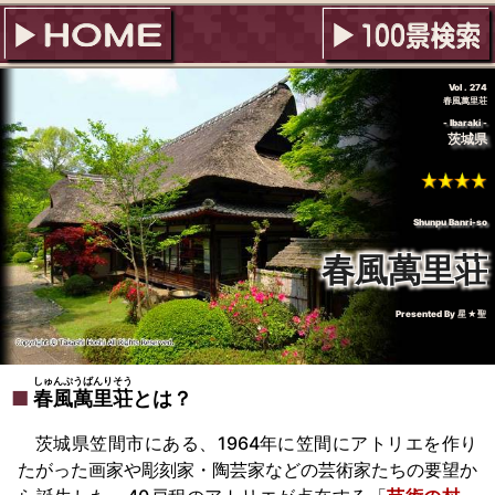
Vol . 274
春風萬里荘
Ibaraki
茨城県
Shunpu Banri-so
春風萬里荘
Presented By
星★聖
しゅんぷうばんりそう
春風萬里荘
とは？
茨城県笠間市にある、1964年に笠間にアトリエを作り
たがった画家や彫刻家・陶芸家などの芸術家たちの要望か