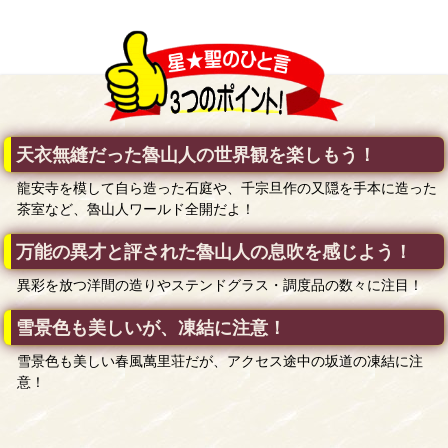
天衣無縫だった魯山人の世界観を楽しもう！
龍安寺を模して自ら造った石庭や、千宗旦作の又隠を手本に造った
茶室など、魯山人ワールド全開だよ！
万能の異才と評された魯山人の息吹を感じよう！
異彩を放つ洋間の造りやステンドグラス・調度品の数々に注目！
雪景色も美しいが、凍結に注意！
雪景色も美しい春風萬里荘だが、アクセス途中の坂道の凍結に注
意！