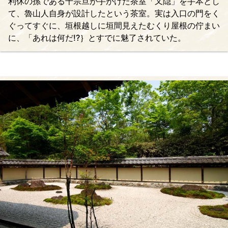
利休の孫である千宗旦が手がけた茶室「又隠」を手本とし
て、魯山人自身が設計したという茶室。実は入口の門をく
ぐってすぐに、垣根越しに垣間見えたむくり屋根の佇まい
に、「あれは何だ!?｝とすでに魅了されていた。