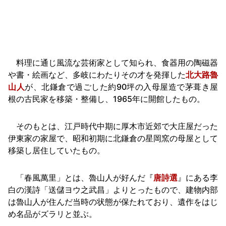
料理に通じ風流な芸術家として知られ、食器用の陶磁器
や書・絵画など、多岐にわたりその才を発揮した
北大路魯
山人
が、北鎌倉で過ごした約90坪の入母屋造で茅葺き屋
根の古民家を移築・整備し、1965年に開館したもの。
そのもとは、江戸時代中期に厚木市近郊で大庄屋だった
伊東家の家屋で、昭和初期に北鎌倉の星岡窯の母屋として
移築し居住していたもの。
「春風萬里」とは、魯山人が好んだ『
唐詩選
』にある李
白の漢詩「送儲ヨウ之武昌」よりとったもので、建物内部
は魯山人が住んだ当時の状態が保たれており、遺作をはじ
め名品がズラリと並ぶ。