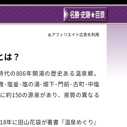
アフィリエイト広告を利用
とは？
代の806年開湯の歴史ある温泉郷。
･塩釜･塩の湯･畑下･門前･古町･中塩
地に約150の源泉があり、泉質の異なる
918年に田山花袋が著書『温泉めぐり』