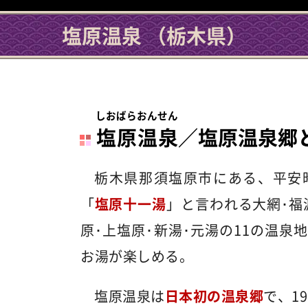
塩原温泉 （栃木県）
しおばらおんせん
塩原温泉
／塩原温泉郷
栃木県那須塩原市にある、平安時
「
塩原十一湯
」と言われる大網･福渡
原･上塩原･新湯･元湯の11の温泉
お湯が楽しめる。
塩原温泉は
日本初の温泉郷
で、1