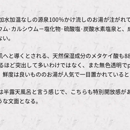
加水加温なしの源泉100％かけ流しのお湯が注がれ
ウム･カルシウム－塩化物･硫酸塩･炭酸水素塩泉と、
ない。
へと導くとされる、天然保湿成分のメタケイ酸も88
るほど突出して多いわけではなく、また無色透明でpH
、鮮度は良いもののお湯が人気で一目置かれていると
は半露天風呂と言う感じで、こちらも特別開放感が
うな文面となる。