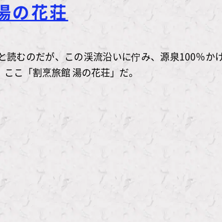
湯の花荘
と読むのだが、この渓流沿いに佇み、源泉100％か
、ここ「割烹旅館 湯の花荘」だ。