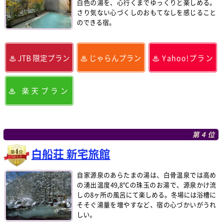
白色の湯を、心行くまでゆっくりと楽しめる。
さり気ない心づくしのおもてなしを感じること
のできる宿。
JTB 限定プラン
じゃらんプラン
Yahoo!プラン
楽天プラン
第4位
白船荘 新宅旅館
自家源泉のあらたまの湯は、白骨温泉では高め
の湧出温度49,8℃の珠玉のお湯で、源泉かけ流
しの8ヶ所の風呂にて楽しめる。冬場には浴槽に
そそぐ湯量を増やすなど、宿の心づかいがうれ
しい。