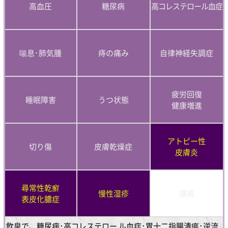
高血圧
糖尿病
高コレステロール血症
喘息･肺気腫
痔の痛み
自律神経失調症
疲労回復
睡眠障害
うつ状態
健康増進
アトピー性
切り傷
皮膚乾燥症
皮膚炎
尋常性乾癬
慢性湿疹
痛風
表皮化膿症
飲泉で、糖尿病･高コレステロー ル血症･胃十二指腸潰瘍･逆流