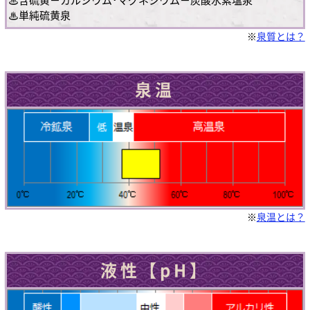
♨単純硫黄泉
※
泉質とは？
泉温
※
泉温とは？
液性【pH】