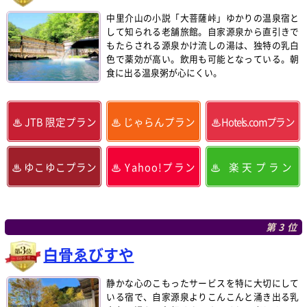
中里介山の小説「大菩薩峠」ゆかりの温泉宿と
して知られる老舗旅館。自家源泉から直引きで
もたらされる源泉かけ流しの湯は、独特の乳白
色で薬効が高い。飲用も可能となっている。朝
食に出る温泉粥が心にくい。
JTB 限定プラン
じゃらんプラン
Hotels.comプラン
ゆこゆこプラン
Yahoo!プラン
楽天プラン
第3位
白骨ゑびすや
静かな心のこもったサービスを特に大切にして
いる宿で、自家源泉よりこんこんと涌き出る乳