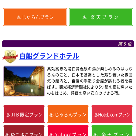
じゃらんプラン
楽天プラン
第5位
白船グランドホテル
薬効高き名湯白骨温泉の湯が楽しめるのはもち
ろんのこと、白木を基調とした落ち着いた雰囲
気の館内と、自慢の手造り会席が訪れる者を喜
ばす。観光経済新聞社により5つ星の宿に輝いた
のをはじめ、評価の高い安心のできる宿。
JTB 限定プラン
じゃらんプラン
Hotels.comプラン
ゆこゆこプラン
Yahoo!プラン
楽天プラン