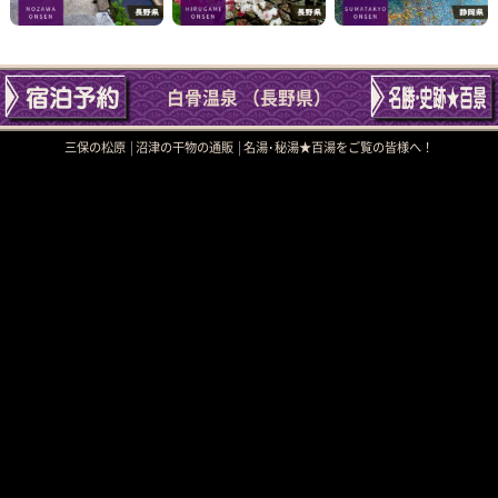
白骨温泉 （長野県）
三保の松原
沼津の干物の通販
名湯･秘湯★百湯をご覧の皆様へ！