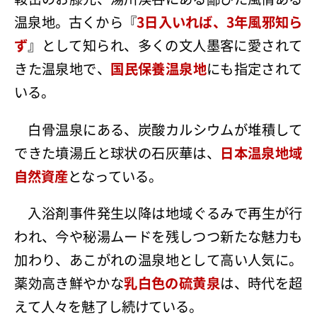
温泉地。古くから『
3日入いれば、3年風邪知ら
ず
』として知られ、多くの文人墨客に愛されて
きた温泉地で、
国民保養温泉地
にも指定されて
いる。
白骨温泉にある、炭酸カルシウムが堆積して
できた墳湯丘と球状の石灰華は、
日本温泉地域
自然資産
となっている。
入浴剤事件発生以降は地域ぐるみで再生が行
われ、今や秘湯ムードを残しつつ新たな魅力も
加わり、あこがれの温泉地として高い人気に。
薬効高き鮮やかな
乳白色の硫黄泉
は、時代を超
えて人々を魅了し続けている。