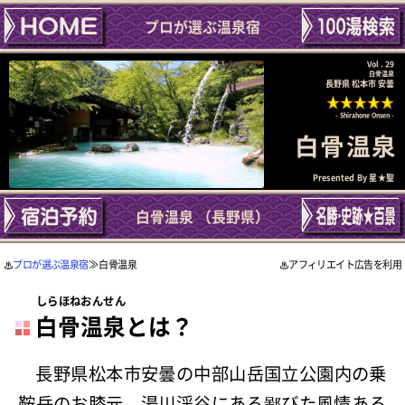
プロが選ぶ温泉宿
Vol . 29
白骨温泉
長野県 松本市 安曇
Shirahone Onsen
白骨温泉
Presented By
星★聖
白骨温泉 （長野県）
プロが選ぶ温泉宿
≫ 白骨温泉
アフィリエイト広告を利用
しらほねおんせん
白骨温泉
とは？
長野県松本市安曇の中部山岳国立公園内の乗
鞍岳のお膝元、湯川渓谷にある鄙びた風情ある