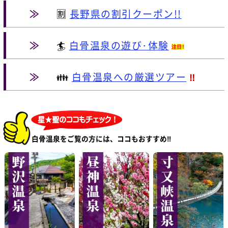
≫
🈹
長野県の割引クーポン!!
≫
🏄
白骨温泉の遊び･体験
≫
👪
白骨温泉への厳選ツアー
‼
白骨温泉をご覧の方には、ココもおすすめ‼