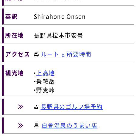
英訳
Shirahone Onsen
所在地
長野県松本市安曇
アクセス
🚘
ルート
所要時間
と
観光地
‣
上高地
‣乗鞍岳
‣野麦峠
≫
⛳
長野県のゴルフ場予約
≫
🍜
白骨温泉のうまい店