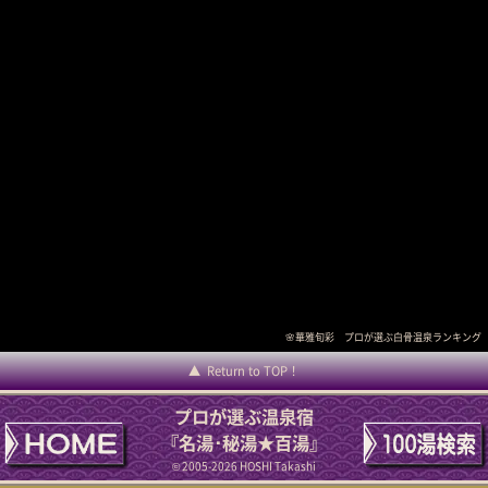
🌸華雅旬彩 プロが選ぶ白骨温泉ランキング
Return to TOP！
プロが選ぶ温泉宿
『名湯･秘湯★百湯』
© 2005-2026 HOSHI Takashi