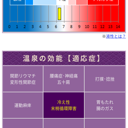
※
液性とは？
温泉の効能【適応症】
関節リウマチ
腰痛症･神経痛
打撲･捻挫
変形性関節症
五十肩
冷え性
胃もたれ
運動麻痺
末梢循環障害
腸のガス