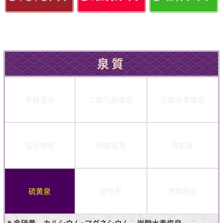
泉質
単純温泉
二酸化炭素泉
炭酸水素塩泉
塩化物泉
硫酸塩泉
含鉄泉
硫黄泉
酸性泉
放射能泉
♨含硫黄－カルシウム･マグネシウム－炭酸水素塩泉